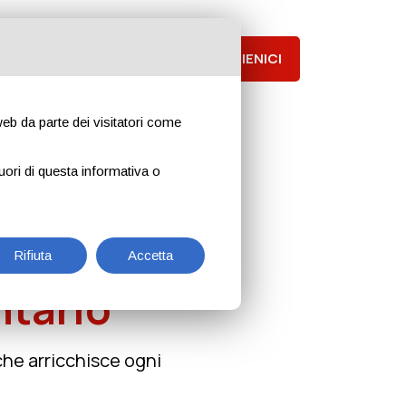
Notizie
Contattaci
SOSTIENICI
 web da parte dei visitatori come
uori di questa informativa o
te
Rifiuta
Accetta
ntario
che arricchisce ogni