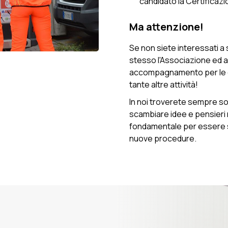
candidato la Certificaz
Ma attenzione!
Se non siete interessati a 
stesso l'Associazione ed aiut
accompagnamento per le dial
tante altre attività!
In noi troverete sempre sost
scambiare idee e pensieri 
fondamentale per essere se
nuove procedure.