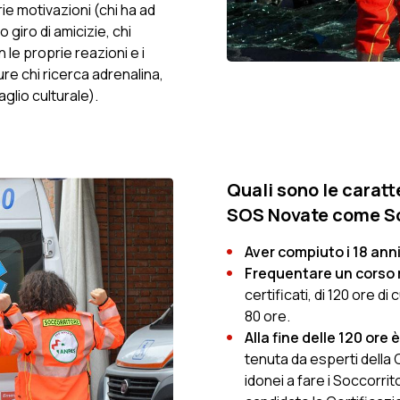
ie motivazioni
(chi ha ad
 giro di amicizie, chi
n le proprie reazioni e i
pure chi ricerca adrenalina,
aglio culturale)
.
Quali sono le caratte
SOS Novate come So
Aver compiuto i 18 ann
Frequentare un corso 
certificati, di 120 ore di
80 ore.
Alla fine delle 120 ore
tenuta da esperti della
idonei a fare i Soccorri