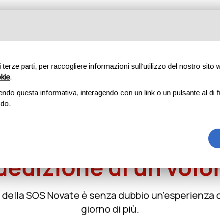
Diventa volontario
Attività
Associazione
Galleria
di terze parti, per raccogliere informazioni sull’utilizzo del nostro sito
Diventa volontario
okie
.
endo questa informativa, interagendo con un link o un pulsante al di f
Home
Diventa volontario
odo.
on c'è nulla di più for
dedizione di un volo
 della SOS Novate è senza dubbio un'esperienza 
giorno di più.