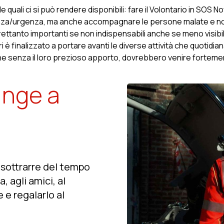
le quali ci si può rendere disponibili: fare il Volontario in SOS N
nza/urgenza, ma anche accompagnare le persone malate e non a
ttanto importanti se non indispensabili anche se meno visibili. 
ri è finalizzato a portare avanti le diverse attività che quot
che senza il loro prezioso apporto, dovrebbero venire forteme
inge a
 sottrarre del tempo
, agli amici, al
e e regalarlo al