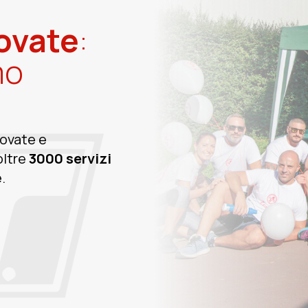
ovate
:
mo
Novate e
oltre
3000 servizi
.