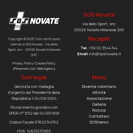
SOS Novate
Via dello Sport, snc
20026 Novate Milanese (MI)
Recapiti
Copyright © 2025 Tutti i diritti sono
riservati a SOS Novate - Via dello
Tel.
+39 02 3544744
Sport, snc - 20026 Novate Milanese
Email
info@sosnovate.it
(MI)
Privacy Policy
|
Cookie Policy
(Personalizza)
|
Web Agency
Dati legali
Menu
Decorata con medaglia
Diventa volontario
d'argento dal Presidente della
Attività
Repubblica il 04/09/2004
Associazione
Galleria
Ricoscimento giuridico con
Notizie
DPGR n° 3012 del 04/03/1991
Contattaci
Codice fiscale 07622740152
SOStienici
P.IVA: 14601070965