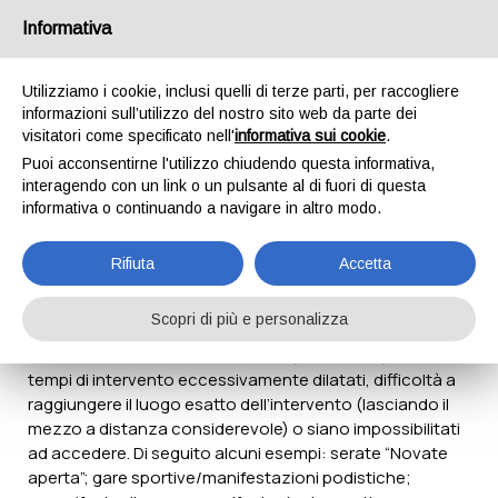
Informativa
Utilizziamo i cookie, inclusi quelli di terze parti, per raccogliere
informazioni sull’utilizzo del nostro sito web da parte dei
Squadra ciclistica
visitatori come specificato nell'
informativa sui cookie
.
Home
Attività
Squadra ciclistica
Puoi acconsentirne l'utilizzo chiudendo questa informativa,
interagendo con un link o un pulsante al di fuori di questa
informativa o continuando a navigare in altro modo.
La Divisione Ciclistica è un progetto ideato sul modello di
quello americano e di quello britannico ed è applicabile a
Rifiuta
Accetta
tutti quegli eventi in cui, per svariati motivi (e.g.:
svolgimento su aree pedonali – anche temporanee -,
Scopri di più e personalizza
parchi; concentrazione massiva di persone), i
convenzionali mezzi di soccorso (ambulanze) abbiano
tempi di intervento eccessivamente dilatati, difficoltà a
raggiungere il luogo esatto dell’intervento (lasciando il
mezzo a distanza considerevole) o siano impossibilitati
ad accedere. Di seguito alcuni esempi: serate “Novate
aperta”; gare sportive/manifestazioni podistiche;