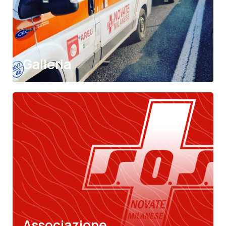
SOStienici
Scopri di più
Galleria
Notizie
Scopri di più
Associazione