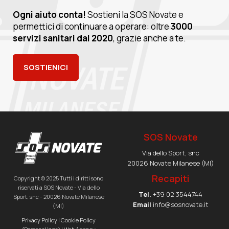
Ogni aiuto conta!
Sostieni la SOS Novate e
permettici di continuare a operare: oltre
3000
servizi sanitari dal 2020
, grazie anche a te.
SOSTIENICI
SOS Novate
Via dello Sport, snc
20026 Novate Milanese (MI)
Recapiti
Copyright © 2025 Tutti i diritti sono
riservati a SOS Novate - Via dello
Tel.
+39 02 3544744
Sport, snc - 20026 Novate Milanese
Email
info@sosnovate.it
(MI)
Privacy Policy
|
Cookie Policy