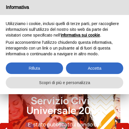
Informativa
Utilizziamo i cookie, inclusi quelli di terze parti, per raccogliere
informazioni sull’utilizzo del nostro sito web da parte dei
visitatori come specificato nell'
informativa sui cookie
.
Puoi acconsentirne l'utilizzo chiudendo questa informativa,
interagendo con un link o un pulsante al di fuori di questa
informativa o continuando a navigare in altro modo.
Rifiuta
Accetta
Scopri di più e personalizza
Dal 1984, al fianco
Dal 1984, al fianco
Servizio Civile
Servizio Civile
di chi ha bisogno
di chi ha bisogno
Universale 2026
Universale 2026
Siamo volontari, professionisti e
Siamo volontari, professionisti e
E' stato pubblicato il bando del
E' stato pubblicato il bando del
cittadini uniti da un'unica missione:
cittadini uniti da un'unica missione: