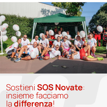
Sostieni
SOS Novate
:
insieme facciamo
la
differenza
!