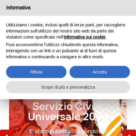
Informativa
Utilizziamo i cookie, inclusi quelli di terze parti, per raccogliere
informazioni sull’utilizzo del nostro sito web da parte dei
visitatori come specificato nell'
informativa sui cookie
.
Puoi acconsentirne l'utilizzo chiudendo questa informativa,
interagendo con un link o un pulsante al di fuori di questa
informativa o continuando a navigare in altro modo.
Rifiuta
Accetta
Scopri di più e personalizza
Dal 1984, al fianco
Dal 1984, al fianco
Servizio Civile
Servizio Civile
di chi ha bisogno
di chi ha bisogno
Universale 2026
Universale 2026
Siamo volontari, professionisti e
Siamo volontari, professionisti e
E' stato pubblicato il bando del
E' stato pubblicato il bando del
cittadini uniti da un'unica missione:
cittadini uniti da un'unica missione: