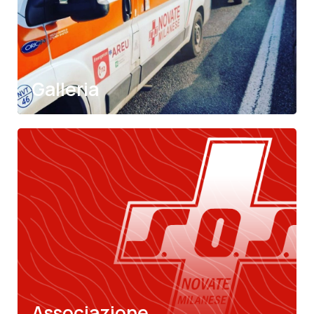
SOStienici
Scopri di più
Galleria
Notizie
Scopri di più
Associazione