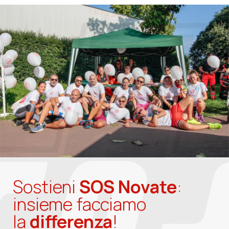
Sostieni
SOS Novate
:
insieme facciamo
la
differenza
!