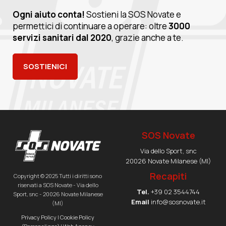
Ogni aiuto conta!
Sostieni la SOS Novate e
permettici di continuare a operare: oltre
3000
servizi sanitari dal 2020
, grazie anche a te.
SOSTIENICI
SOS Novate
Via dello Sport, snc
20026 Novate Milanese (MI)
Recapiti
Copyright © 2025 Tutti i diritti sono
riservati a SOS Novate - Via dello
Tel.
+39 02 3544744
Sport, snc - 20026 Novate Milanese
Email
info@sosnovate.it
(MI)
Privacy Policy
|
Cookie Policy